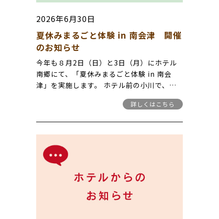
2026年6月30日
夏休みまるごと体験 in 南会津 開催
のお知らせ
今年も８月2日（日）と3日（月）にホテル
南郷にて、「夏休みまるごと体験 in 南会
津」を実施します。 ホテル前の小川で、
「岩魚のつかみ取り体験」や「手作りアロマ
詳しくはこちら
体験」、「藍染体験」などを行います。 自
然に囲まれたホテル南郷で夏休みの思い出を
お子様と作りましょう♪ ※こちらのイベン
トはさいたま市民限定の企画となります。
参加料はお一人様4,000円 （別途、宿泊
代金はかかります） 募集人数 50名様 募集
予約開始は7月4日（土）朝9時より電話受付
のみとなります。 （募集締切は7月17日
（金） 募集人数に達した場合は打ち切りと
なります。 ） 追記：７月４日に募集人数