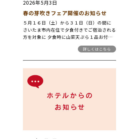
2026年5月3日
春の芽吹きフェア開催のお知らせ
５月１６日（土）から３１日（日）の間に
さいたま市内在住で夕食付きでご宿泊される
方を対象に 夕食時に山菜天ぷら１品お付け
します。 南会津の春の山の味覚をご堪能下
詳しくはこちら
さい♪♪♪ ※なお、お子様用夕食を注文の
方は対象外となります。